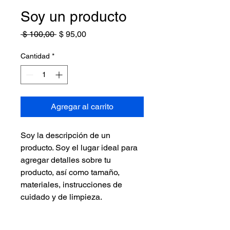
Soy un producto
Precio
Precio
 $ 100,00 
$ 95,00
de
oferta
Cantidad
*
Agregar al carrito
Soy la descripción de un 
producto. Soy el lugar ideal para 
agregar detalles sobre tu 
producto, así como tamaño, 
materiales, instrucciones de 
cuidado y de limpieza.
INFORMACIÓN DE